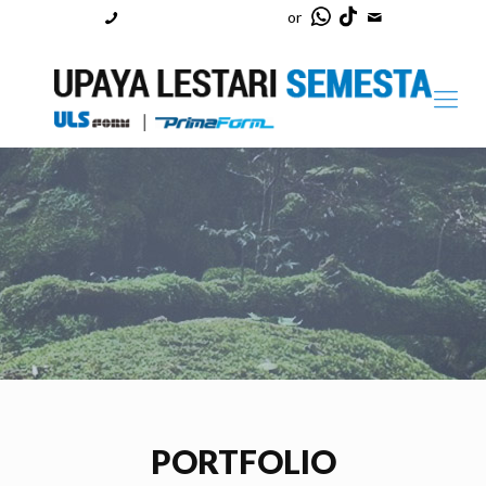
Office: (021) 65304626
or
PORTFOLIO